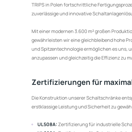
TRIPS in Polen fortschrittliche Fertigungspro
zuverlässige und innovative Schaltanlagenlösu
Mit einer modernen 3.600 m² großen Produktio
gewährleisten wir eine gleichbleibend hohe Pr
und Spitzentechnologie ermöglichen es uns, u
anzupassen und gleichzeitig die Effizienz zu m
Zertifizierungen für maxima
Die Konstruktion unserer Schaltschränke ents
erstklassige Leistung und Sicherheit zu gewäh
UL508A:
Zertifizierung für industrielle Sch