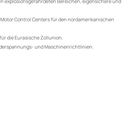
 in explosionsgefährdeten Bereichen, eigensichere und
5 Motor Control Centers für den nordamerikanischen
ür die Eurasische Zollunion.
ederspannungs- und Maschinenrichtlinien.