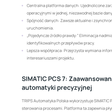
Centralna platforma danych: Ujednolicone zarządzanie wszystkimi danymi inżynieryjnymi i
operacyjnymi w jednej, niezawodnej bazie dan
Spójność danych: Zawsze aktualne i zsynchronizowane dane projektu, od wstępnego planowania do
uruchomienia.
„Pojedyncze źródło prawdy:” Eliminacja nadmiarowości w celu zapewnienia przejrzystych,
identyfikowalnych przepływów pracy.
Lepsza współpraca: Przejrzysta wymiana informacji zapewniająca lepszą komunikację między
interesariuszami projektu.
SIMATIC PCS 7: Zaawansowane
automatyki precyzyjnej
TRIPS Automatyka Polska wykorzystuje SIMATIC P
sterowania procesami. Platforma ta zapewnia pły